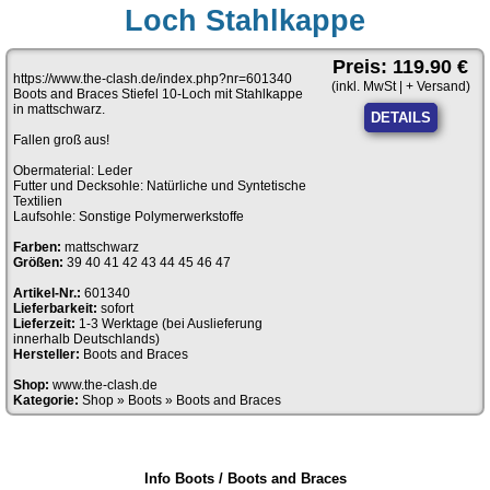
Loch Stahlkappe
Preis: 119.90 €
https://www.the-clash.de/index.php?nr=601340
(inkl. MwSt | + Versand)
Boots and Braces Stiefel 10-Loch mit Stahlkappe
in mattschwarz.
DETAILS
Fallen groß aus!
Obermaterial: Leder
Futter und Decksohle: Natürliche und Syntetische
Textilien
Laufsohle: Sonstige Polymerwerkstoffe
Farben:
mattschwarz
Größen:
39 40 41 42 43 44 45 46 47
Artikel-Nr.:
601340
Lieferbarkeit:
sofort
Lieferzeit:
1-3 Werktage (bei Auslieferung
innerhalb Deutschlands)
Hersteller:
Boots and Braces
Shop:
www.the-clash.de
Kategorie:
Shop
»
Boots
»
Boots and Braces
Info Boots / Boots and Braces