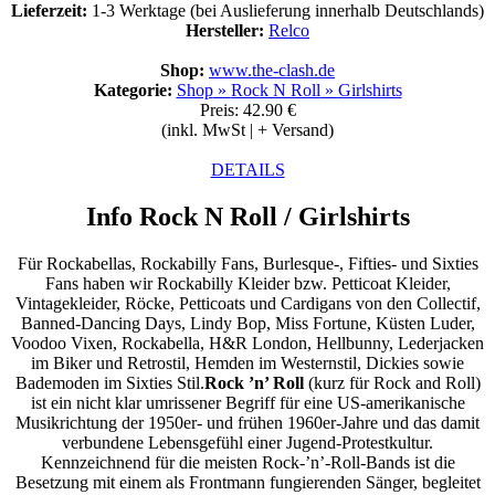
Lieferzeit:
1-3 Werktage (bei Auslieferung innerhalb Deutschlands)
Hersteller:
Relco
Shop:
www.the-clash.de
Kategorie:
Shop
»
Rock N Roll
»
Girlshirts
Preis: 42.90 €
(inkl. MwSt | + Versand)
DETAILS
Info Rock N Roll / Girlshirts
Für Rockabellas, Rockabilly Fans, Burlesque-, Fifties- und Sixties
Fans haben wir Rockabilly Kleider bzw. Petticoat Kleider,
Vintagekleider, Röcke, Petticoats und Cardigans von den Collectif,
Banned-Dancing Days, Lindy Bop, Miss Fortune, Küsten Luder,
Voodoo Vixen, Rockabella, H&R London, Hellbunny, Lederjacken
im Biker und Retrostil, Hemden im Westernstil, Dickies sowie
Bademoden im Sixties Stil.
Rock ’n’ Roll
(kurz für Rock and Roll)
ist ein nicht klar umrissener Begriff für eine US-amerikanische
Musikrichtung der 1950er- und frühen 1960er-Jahre und das damit
verbundene Lebensgefühl einer Jugend-Protestkultur.
Kennzeichnend für die meisten Rock-’n’-Roll-Bands ist die
Besetzung mit einem als Frontmann fungierenden Sänger, begleitet