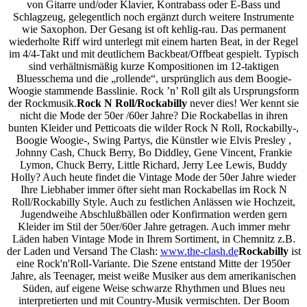
von Gitarre und/oder Klavier, Kontrabass oder E-Bass und
Schlagzeug, gelegentlich noch ergänzt durch weitere Instrumente
wie Saxophon. Der Gesang ist oft kehlig-rau. Das permanent
wiederholte Riff wird unterlegt mit einem harten Beat, in der Regel
im 4/4-Takt und mit deutlichem Backbeat/Offbeat gespielt. Typisch
sind verhältnismäßig kurze Kompositionen im 12-taktigen
Bluesschema und die „rollende“, ursprünglich aus dem Boogie-
Woogie stammende Basslinie. Rock ’n’ Roll gilt als Ursprungsform
der Rockmusik.
Rock N Roll/Rockabilly
never dies! Wer kennt sie
nicht die Mode der 50er /60er Jahre? Die Rockabellas in ihren
bunten Kleider und Petticoats die wilder Rock N Roll, Rockabilly-,
Boogie Woogie-, Swing Partys, die Künstler wie Elvis Presley ,
Johnny Cash, Chuck Berry, Bo Diddley, Gene Vincent, Frankie
Lymon, Chuck Berry, Little Richard, Jerry Lee Lewis, Buddy
Holly? Auch heute findet die Vintage Mode der 50er Jahre wieder
Ihre Liebhaber immer öfter sieht man Rockabellas im Rock N
Roll/Rockabilly Style. Auch zu festlichen Anlässen wie Hochzeit,
Jugendweihe Abschlußbällen oder Konfirmation werden gern
Kleider im Stil der 50er/60er Jahre getragen. Auch immer mehr
Läden haben Vintage Mode in Ihrem Sortiment, in Chemnitz z.B.
der Laden und Versand The Clash:
www.the-clash.de
Rockabilly
ist
eine Rock'n'Roll-Variante. Die Szene entstand Mitte der 1950er
Jahre, als Teenager, meist weiße Musiker aus dem amerikanischen
Süden, auf eigene Weise schwarze Rhythmen und Blues neu
interpretierten und mit Country-Musik vermischten. Der Boom