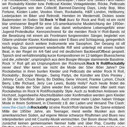
wir Rockabilly Kleider bzw. Petticoat Kleider, Vintagekleider, Röcke, Petticoats
und Cardigans von den Collectif, Banned-Dancing Days, Lindy Bop, Miss
Fortune, Küsten Luder, Voodoo Vixen, Rockabella, H&R London, Hellbunny,
Lederjacken im Biker und Retrostil, Hemden im Westernstil, Dickies sowie
Bademoden im Sixties Stil.
Rock ’n’ Roll
(kurz für Rock and Roll) ist ein nicht
klar umrissener Begriff für eine US-amerikanische Musikrichtung der 1950er-
und frühen 1960er-Jahre und das damit verbundene Lebensgefühl einer
Jugend-Protestkultur. Kennzeichnend für die meisten Rock-’n’-Roll-Bands ist
die Besetzung mit einem als Frontmann fungierenden Sänger, begleitet von
Gitarre und/oder Klavier, Kontrabass oder E-Bass und Schlagzeug, gelegentlich
noch ergänzt durch weitere Instrumente wie Saxophon. Der Gesang ist oft
kehlig-rau. Das permanent wiederholte Riff wird unterlegt mit einem harten
Beat, in der Regel im 4/4-Takt und mit deutlichem Backbeat/Offbeat gespielt.
Typisch sind verhältnismäßig kurze Kompositionen im 12-taktigen Bluesschema
und die „rollende“, ursprünglich aus dem Boogie-Woogie stammende Basslinie.
Rock ’n’ Roll gilt als Ursprungsform der Rockmusik.
Rock N Roll/Rockabilly
never dies! Wer kennt sie nicht die Mode der 50er /60er Jahre? Die
Rockabellas in ihren bunten Kleider und Petticoats die wilder Rock N Roll,
Rockabilly-, Boogie Woogie-, Swing Partys, die Künstler wie Elvis Presley ,
Johnny Cash, Chuck Berry, Bo Diddley, Gene Vincent, Frankie Lymon, Chuck
Berry, Little Richard, Jerry Lee Lewis, Buddy Holly? Auch heute findet die
Vintage Mode der 50er Jahre wieder Ihre Liebhaber immer öfter sieht man
Rockabellas im Rock N Roll/Rockabilly Style. Auch zu festlichen Anlässen wie
Hochzeit, Jugendweihe Abschlußbällen oder Konfirmation werden gern Kleider
im Stil der 50er/60er Jahre getragen. Auch immer mehr Läden haben Vintage
Mode in Ihrem Sortiment, in Chemnitz z.B. der Laden und Versand The Clash:
www.the-clash.de
Rockabilly
ist eine Rock'n'Roll-Variante. Die Szene entstand
Mitte der 1950er Jahre, als Teenager, meist weiße Musiker aus dem
amerikanischen Süden, auf eigene Weise schwarze Rhythmen und Blues neu
interpretierten und mit Country-Musik vermischten. Der Boom dieser Musik, der
zunächst keinen gemeinsamen Nenner hatte und über Pop, Country oder