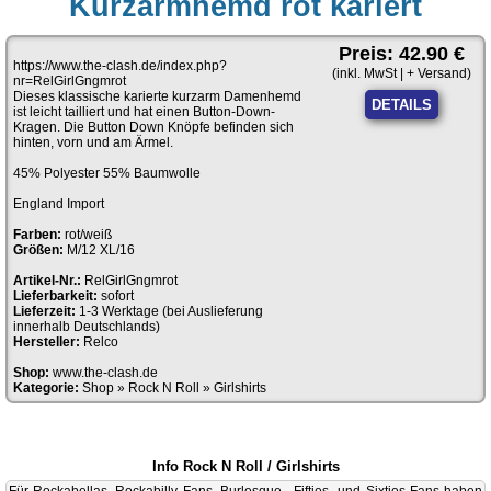
Kurzarmhemd rot kariert
Preis: 42.90 €
https://www.the-clash.de/index.php?
(inkl. MwSt | + Versand)
nr=RelGirlGngmrot
Dieses klassische karierte kurzarm Damenhemd
DETAILS
ist leicht tailliert und hat einen Button-Down-
Kragen. Die Button Down Knöpfe befinden sich
hinten, vorn und am Ärmel.
45% Polyester 55% Baumwolle
England Import
Farben:
rot/weiß
Größen:
M/12 XL/16
Artikel-Nr.:
RelGirlGngmrot
Lieferbarkeit:
sofort
Lieferzeit:
1-3 Werktage (bei Auslieferung
innerhalb Deutschlands)
Hersteller:
Relco
Shop:
www.the-clash.de
Kategorie:
Shop
»
Rock N Roll
»
Girlshirts
Info Rock N Roll / Girlshirts
Für Rockabellas, Rockabilly Fans, Burlesque-, Fifties- und Sixties Fans haben