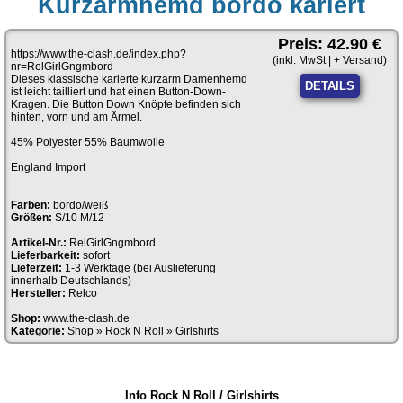
Kurzarmhemd bordo kariert
Preis: 42.90 €
https://www.the-clash.de/index.php?
(inkl. MwSt | + Versand)
nr=RelGirlGngmbord
Dieses klassische karierte kurzarm Damenhemd
DETAILS
ist leicht tailliert und hat einen Button-Down-
Kragen. Die Button Down Knöpfe befinden sich
hinten, vorn und am Ärmel.
45% Polyester 55% Baumwolle
England Import
Farben:
bordo/weiß
Größen:
S/10 M/12
Artikel-Nr.:
RelGirlGngmbord
Lieferbarkeit:
sofort
Lieferzeit:
1-3 Werktage (bei Auslieferung
innerhalb Deutschlands)
Hersteller:
Relco
Shop:
www.the-clash.de
Kategorie:
Shop
»
Rock N Roll
»
Girlshirts
Info Rock N Roll / Girlshirts