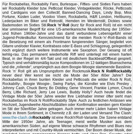
Für Rockabellas, Rockabilly Fans, Burlesque-, Fifties- und Sixties Fans haben
wir Rockabilly Kleider bzw. Petticoat Kleider, Vintagekleider, Röcke, Petticoats
und Cardigans von den Collectif, Banned-Dancing Days, Lindy Bop, Miss
Fortune, Küsten Luder, Voodoo Vixen, Rockabella, H&R London, Hellbunny,
Lederjacken im Biker und Retrostil, Hemden im Westernstil, Dickies sowie
Bademoden im Sixties Stil.
Rock ’n’ Roll
(kurz für Rock and Roll) ist ein nicht
klar umrissener Begriff für eine US-amerikanische Musikrichtung der 1950er-
und frühen 1960er-Jahre und das damit verbundene Lebensgefühl einer
Jugend-Protestkultur. Kennzeichnend für die meisten Rock-’n’-Roll-Bands ist
die Besetzung mit einem als Frontmann fungierenden Sänger, begleitet von
Gitarre und/oder Klavier, Kontrabass oder E-Bass und Schlagzeug, gelegentlich
noch ergänzt durch weitere Instrumente wie Saxophon. Der Gesang ist oft
kehlig-rau. Das permanent wiederholte Riff wird unterlegt mit einem harten
Beat, in der Regel im 4/4-Takt und mit deutlichem Backbeat/Offbeat gespielt.
Typisch sind verhältnismäßig kurze Kompositionen im 12-taktigen Bluesschema
und die „rollende“, ursprünglich aus dem Boogie-Woogie stammende Basslinie.
Rock ’n’ Roll gilt als Ursprungsform der Rockmusik.
Rock N Roll/Rockabilly
never dies! Wer kennt sie nicht die Mode der 50er /60er Jahre? Die
Rockabellas in ihren bunten Kleider und Petticoats die wilder Rock N Roll,
Rockabilly-, Boogie Woogie-, Swing Partys, die Künstler wie Elvis Presley ,
Johnny Cash, Chuck Berry, Bo Diddley, Gene Vincent, Frankie Lymon, Chuck
Berry, Little Richard, Jerry Lee Lewis, Buddy Holly? Auch heute findet die
Vintage Mode der 50er Jahre wieder Ihre Liebhaber immer öfter sieht man
Rockabellas im Rock N Roll/Rockabilly Style. Auch zu festlichen Anlässen wie
Hochzeit, Jugendweihe Abschlußbällen oder Konfirmation werden gern Kleider
im Stil der 50er/60er Jahre getragen. Auch immer mehr Läden haben Vintage
Mode in Ihrem Sortiment, in Chemnitz z.B. der Laden und Versand The Clash:
www.the-clash.de
Rockabilly
ist eine Rock'n'Roll-Variante. Die Szene entstand
Mitte der 1950er Jahre, als Teenager, meist weiße Musiker aus dem
amerikanischen Süden, auf eigene Weise schwarze Rhythmen und Blues neu
interpretierten und mit Country-Musik vermischten. Der Boom dieser Musik, der