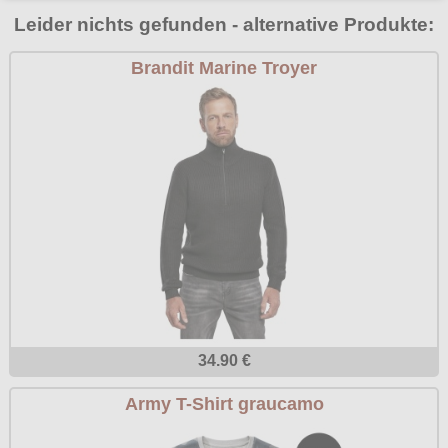
Poizen Industries
Leider nichts gefunden - alternative Produkte:
Gothic Shop
Queen of Darkness
Brandit Marine Troyer
Hot Rod
Relco
Punkrock
Restyle
Rockabilly
Rockabella
Mods
Sinister
Spin Doctor
Surplus
Vixxsin
Voodoo Vixen
34.90 €
Warrior Clothing
Army T-Shirt graucamo