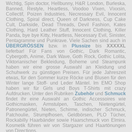
Wichtig, Spin doctor, Hellbunny, H&R London, Burleska,
Banned, Restyle, Heartless, Voodoo Vixen, Vixxsin,
Collectif, Poizen Industries, Necressary Evil, Innocent
Clothing, Spiral direct, Queen of Darkness, Cup Cake
Cult, Darkside, Dead Threads, Devil Fashion, Kates
Clothing, Hard Leather Stuff, Innocent Clothing, Killer
Panda, bye bye Kitty, Heartless, Necessary Evil, Sinister,
Pentagramme und Punkrave. Viele Sachen sind auch in
ÜBERGRÖSSEN
bzw. in
Plussize
bis
XXXXXL
lieferbar! Für Fans von Gothic, Dark Romantic,
Cybergoth, Anime, Dark Wave, Goth Rock, Gothic Lolita,
Viktorianischer Bekleidung, Boheme und Steampunk
haben wir eine grosse Auswahl an Kleidung und
Schuhwerk zu günstigen Preisen. Für jede Jahreszeit
etwas, für den Sommer kurze Röcke und Blusen für den
Winter lange Stoff- und Leder Mäntel. Im EMO Shop
haben wir für Girls und Boys T-Shirts mit crazy
Aufdrucken. Unter den Rubriken
Zubehör
und
Schmuck
findet ihr eine Auswahl an Gothic Accessoires wie
Gothicmasken, Armstulpen, Taschen, Nietengürtel,
Patronengürtel, Nieten, Schirme, indischer Schmuck,
Patchoulie, Strumpfhosen, Geldbörsen, PLO Tücher,
Rockabilly Haarbänder sowie Haarschmuck von Elmira.
Kosmetik führen wir von Stargazer und Haartönungen
von Directions.