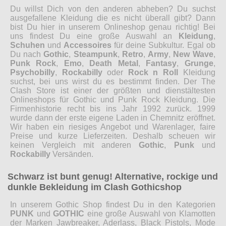
Du willst Dich von den anderen abheben? Du suchst
ausgefallene Kleidung die es nicht überall gibt? Dann
bist Du hier in unserem Onlineshop genau richtig! Bei
uns findest Du eine große Auswahl an
Kleidung
,
Schuhen
und
Accessoires
für deine Subkultur. Egal ob
Du nach
Gothic
,
Steampunk
,
Retro
,
Army
,
New Wave
,
Punk Rock
,
Emo
,
Death Metal
,
Fantasy
,
Grunge
,
Psychobilly
,
Rockabilly
oder
Rock n Roll
Kleidung
suchst, bei uns wirst du es bestimmt finden. Der The
Clash Store ist einer der größten und dienstältesten
Onlineshops für Gothic und Punk Rock Kleidung. Die
Firmenhistorie recht bis ins Jahr 1992 zurück. 1999
wurde dann der erste eigene Laden in Chemnitz eröffnet.
Wir haben ein riesiges Angebot und Warenlager, faire
Preise und kurze Lieferzeiten. Deshalb scheuen wir
keinen Vergleich mit anderen
Gothic
,
Punk
und
Rockabilly
Versänden.
Schwarz ist bunt genug! Alternative, rockige und
dunkle Bekleidung im Clash Gothicshop
In unserem Gothic Shop findest Du in den Kategorien
PUNK
und
GOTHIC
eine große Auswahl von Klamotten
der Marken Jawbreaker, Aderlass, Black Pistols, Mode