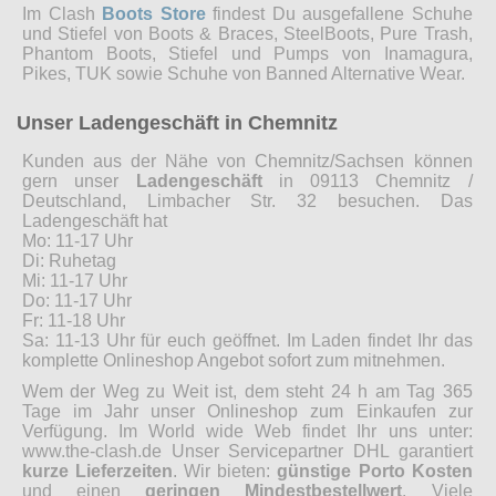
Im Clash
Boots Store
findest Du ausgefallene Schuhe
und Stiefel von Boots & Braces, SteelBoots, Pure Trash,
Phantom Boots, Stiefel und Pumps von Inamagura,
Pikes, TUK sowie Schuhe von Banned Alternative Wear.
Unser Ladengeschäft in Chemnitz
Kunden aus der Nähe von Chemnitz/Sachsen können
gern unser
Ladengeschäft
in 09113 Chemnitz /
Deutschland, Limbacher Str. 32 besuchen. Das
Ladengeschäft hat
Mo: 11-17 Uhr
Di: Ruhetag
Mi: 11-17 Uhr
Do: 11-17 Uhr
Fr: 11-18 Uhr
Sa: 11-13 Uhr für euch geöffnet. Im Laden findet Ihr das
komplette Onlineshop Angebot sofort zum mitnehmen.
Wem der Weg zu Weit ist, dem steht 24 h am Tag 365
Tage im Jahr unser Onlineshop zum Einkaufen zur
Verfügung. Im World wide Web findet Ihr uns unter:
www.the-clash.de Unser Servicepartner DHL garantiert
kurze Lieferzeiten
. Wir bieten:
günstige Porto Kosten
und einen
geringen Mindestbestellwert
. Viele