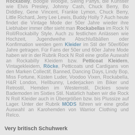
Rockabilly
, Boogie Woogie, Swing Partys, die Künstler
wie Elvis Presley, Johnny Cash, Chuck Berry, Bo
Diddley, Gene Vincent, Frankie Lymon, Chuck Berry,
Little Richard, Jerry Lee Lewis, Buddy Holly ? Auch heute
findet die Vintage Mode der 50er Jahre wieder ihre
Liebhaber immer öfter sieht man
Rockabellas
im Rock N
Roll/Rockabilly Style. Auch zu festlichen Anlässen wie
Hochzeit, Jugendweihe Abschlußbällen oder
Konfirmation werden gern
Kleider
im Stil der 50er/60er
Jahre getragen. Für Fans der 50er und 60er Jahre Mode
haben wir in der Rubrik Rock N Roll eine große Auswahl
an Rockabilly Kleidern bzw.
Petticoat Kleidern
,
Vintagekleidern,
Röcke
, Petticoats und Cardigans von
den Marken Collectif, Banned, Dancing Days, Lindy Bop,
Miss Fortune, Küsten Luder, Voodoo Vixen, Rockabella,
H&R London, Hellbunny, Lederjacken im Biker und
Retrostil, Hemden im Westernstil, Dickies sowie
Bademoden im Sixties Stil. Natürlich haben wir die Rock
N Roll Kleider auch in Übergrößen bzw. bis Plussize auf
Lager. Unter der Rubrik
MODS
führen wir eine große
Auswahl an Karohemden von Warrior Clothing und
Relco.
Very britisch Schuhwerk