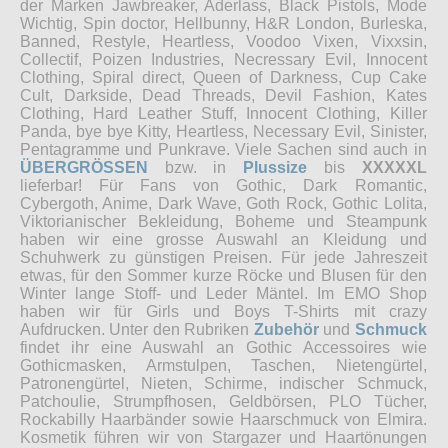
der Marken Jawbreaker, Aderlass, Black Pistols, Mode
Wichtig, Spin doctor, Hellbunny, H&R London, Burleska,
Banned, Restyle, Heartless, Voodoo Vixen, Vixxsin,
Collectif, Poizen Industries, Necressary Evil, Innocent
Clothing, Spiral direct, Queen of Darkness, Cup Cake
Cult, Darkside, Dead Threads, Devil Fashion, Kates
Clothing, Hard Leather Stuff, Innocent Clothing, Killer
Panda, bye bye Kitty, Heartless, Necessary Evil, Sinister,
Pentagramme und Punkrave. Viele Sachen sind auch in
ÜBERGRÖSSEN
bzw. in
Plussize
bis
XXXXXL
lieferbar! Für Fans von Gothic, Dark Romantic,
Cybergoth, Anime, Dark Wave, Goth Rock, Gothic Lolita,
Viktorianischer Bekleidung, Boheme und Steampunk
haben wir eine grosse Auswahl an Kleidung und
Schuhwerk zu günstigen Preisen. Für jede Jahreszeit
etwas, für den Sommer kurze Röcke und Blusen für den
Winter lange Stoff- und Leder Mäntel. Im EMO Shop
haben wir für Girls und Boys T-Shirts mit crazy
Aufdrucken. Unter den Rubriken
Zubehör
und
Schmuck
findet ihr eine Auswahl an Gothic Accessoires wie
Gothicmasken, Armstulpen, Taschen, Nietengürtel,
Patronengürtel, Nieten, Schirme, indischer Schmuck,
Patchoulie, Strumpfhosen, Geldbörsen, PLO Tücher,
Rockabilly Haarbänder sowie Haarschmuck von Elmira.
Kosmetik führen wir von Stargazer und Haartönungen