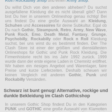
Roll / Rockabilly Shop
und einen
Army Shop
.
Du willst Dich von den anderen abheben? Du suchst
ausgefallene Kleidung die es nicht überall gibt? Dann
bist Du hier in unserem Onlineshop genau richtig! Bei
uns findest Du eine große Auswahl an
Kleidung
,
Schuhen
und
Accessoires
für deine Subkultur. Egal ob
Du nach
Gothic
,
Steampunk
,
Retro
,
Army
,
New Wave
,
Punk Rock
,
Emo
,
Death Metal
,
Fantasy
,
Grunge
,
Psychobilly
,
Rockabilly
oder
Rock n Roll
Kleidung
suchst, bei uns wirst du es bestimmt finden. Der The
Clash Store ist einer der größten und dienstältesten
Onlineshops für Gothic und Punk Rock Kleidung. Die
Firmenhistorie recht bis ins Jahr 1992 zurück. 1999
wurde dann der erste eigene Laden in Chemnitz eröffnet.
Wir haben ein riesiges Angebot und Warenlager, faire
Preise und kurze Lieferzeiten. Deshalb scheuen wir
keinen Vergleich mit anderen
Gothic
,
Punk
und
Rockabilly
Versänden.
Schwarz ist bunt genug! Alternative, rockige und
dunkle Bekleidung im Clash Gothicshop
In unserem Gothic Shop findest Du in den Kategorien
PUNK
und
GOTHIC
eine große Auswahl von Klamotten