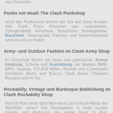
von Directions.
Punks not dead! The Clash Punkshop
Auch der Punkrocker kommt bei uns auf seine Kosten.
Alle Punk Rock Klassiker wie Lederjacken,
Springerstiefel, Armyhose, Tartanhose, Bondagehose,
Bandshirt
, Nietengürtel, Patches und Nietenhalsband
sind bei uns zu finden.
Army- und Outdoor Fashion im Clash Army Shop
Im Armyshop führen wir neue und gebrauchte
Armee
Kleidung
, Schuhe und
Ausrüstung
, der Marken MMB,
MFH, Surplus, STURM Miltec, Brandit und Commando
Industries, Boots and Braces, Steel Boots, Phantom
Rangers und Hi-Tec.
Rockabilly, Vintage und Burlesque Bekleidung im
Clash Rockabilly Shop
Rock N Roll never dies! Wer kennt sie nicht die Mode der
50er/60er Jahre? Die Rockabellas in ihren bunten
Kleider und Petticoats die wilder Rock N Roll,