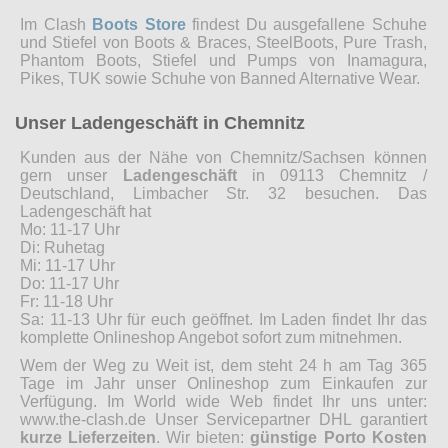
Im Clash
Boots Store
findest Du ausgefallene Schuhe
und Stiefel von Boots & Braces, SteelBoots, Pure Trash,
Phantom Boots, Stiefel und Pumps von Inamagura,
Pikes, TUK sowie Schuhe von Banned Alternative Wear.
Unser Ladengeschäft in Chemnitz
Kunden aus der Nähe von Chemnitz/Sachsen können
gern unser
Ladengeschäft
in 09113 Chemnitz /
Deutschland, Limbacher Str. 32 besuchen. Das
Ladengeschäft hat
Mo: 11-17 Uhr
Di: Ruhetag
Mi: 11-17 Uhr
Do: 11-17 Uhr
Fr: 11-18 Uhr
Sa: 11-13 Uhr für euch geöffnet. Im Laden findet Ihr das
komplette Onlineshop Angebot sofort zum mitnehmen.
Wem der Weg zu Weit ist, dem steht 24 h am Tag 365
Tage im Jahr unser Onlineshop zum Einkaufen zur
Verfügung. Im World wide Web findet Ihr uns unter:
www.the-clash.de Unser Servicepartner DHL garantiert
kurze Lieferzeiten
. Wir bieten:
günstige Porto Kosten