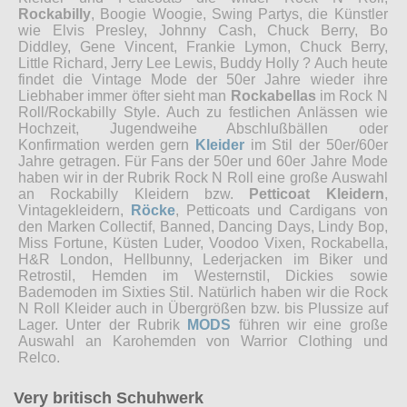
Rockabilly
, Boogie Woogie, Swing Partys, die Künstler
wie Elvis Presley, Johnny Cash, Chuck Berry, Bo
Diddley, Gene Vincent, Frankie Lymon, Chuck Berry,
Little Richard, Jerry Lee Lewis, Buddy Holly ? Auch heute
findet die Vintage Mode der 50er Jahre wieder ihre
Liebhaber immer öfter sieht man
Rockabellas
im Rock N
Roll/Rockabilly Style. Auch zu festlichen Anlässen wie
Hochzeit, Jugendweihe Abschlußbällen oder
Konfirmation werden gern
Kleider
im Stil der 50er/60er
Jahre getragen. Für Fans der 50er und 60er Jahre Mode
haben wir in der Rubrik Rock N Roll eine große Auswahl
an Rockabilly Kleidern bzw.
Petticoat Kleidern
,
Vintagekleidern,
Röcke
, Petticoats und Cardigans von
den Marken Collectif, Banned, Dancing Days, Lindy Bop,
Miss Fortune, Küsten Luder, Voodoo Vixen, Rockabella,
H&R London, Hellbunny, Lederjacken im Biker und
Retrostil, Hemden im Westernstil, Dickies sowie
Bademoden im Sixties Stil. Natürlich haben wir die Rock
N Roll Kleider auch in Übergrößen bzw. bis Plussize auf
Lager. Unter der Rubrik
MODS
führen wir eine große
Auswahl an Karohemden von Warrior Clothing und
Relco.
Very britisch Schuhwerk