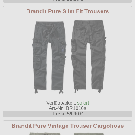
Poizen Industries
Brandit Pure Slim Fit Trousers
Gothic Shop
Queen of Darkness
Hot Rod
Relco
Punkrock
Restyle
Rockabilly
Rockabella
Mods
Sinister
Spin Doctor
Surplus
Vixxsin
Verfügbarkeit:
sofort
Voodoo Vixen
Art.-Nr.: BR1016s
Preis: 59.90 €
Warrior Clothing
Brandit Pure Vintage Trouser Cargohose