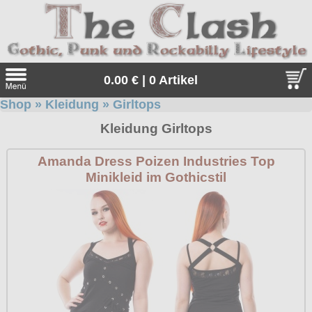
0.00 € | 0 Artikel
Shop
»
Kleidung
»
Girltops
Suche
Kleidung Girltops
Sprache:
Amanda Dress Poizen Industries Top
Minikleid im Gothicstil
Angebote
Sonderangebote
Kleidung/Gothic
Geschenketipps
alle Artikel
Punkrock
Gratis
Girlblusen
alle Artikel