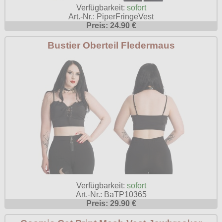
Verfügbarkeit:
sofort
Poizen Industries
Art.-Nr.: PiperFringeVest
Gothic Shop
Preis: 24.90 €
Queen of Darkness
Hot Rod
Bustier Oberteil Fledermaus
Relco
Punkrock
Restyle
Rockabilly
Rockabella
Mods
Sinister
Spin Doctor
Surplus
Vixxsin
Voodoo Vixen
Verfügbarkeit:
sofort
Warrior Clothing
Art.-Nr.: BaTP10365
Preis: 29.90 €