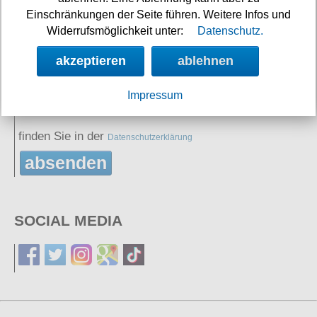
(Ergebnis eintragen)
Einschränkungen der Seite führen. Weitere Infos und
2+5=
Widerrufsmöglichkeit unter:
Datenschutz.
Sie erklären sich damit einverstanden, dass Ihre
akzeptieren
ablehnen
Daten zur Bearbeitung Ihres Anliegens verwendet
Impressum
werden. Weitere Informationen und Widerrufshinweise
finden Sie in der
Datenschutzerklärung
absenden
SOCIAL MEDIA