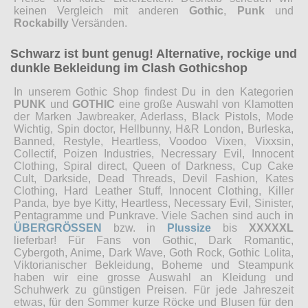
keinen Vergleich mit anderen
Gothic
,
Punk
und
Rockabilly
Versänden.
Schwarz ist bunt genug! Alternative, rockige und
dunkle Bekleidung im Clash Gothicshop
In unserem Gothic Shop findest Du in den Kategorien
PUNK
und
GOTHIC
eine große Auswahl von Klamotten
der Marken Jawbreaker, Aderlass, Black Pistols, Mode
Wichtig, Spin doctor, Hellbunny, H&R London, Burleska,
Banned, Restyle, Heartless, Voodoo Vixen, Vixxsin,
Collectif, Poizen Industries, Necressary Evil, Innocent
Clothing, Spiral direct, Queen of Darkness, Cup Cake
Cult, Darkside, Dead Threads, Devil Fashion, Kates
Clothing, Hard Leather Stuff, Innocent Clothing, Killer
Panda, bye bye Kitty, Heartless, Necessary Evil, Sinister,
Pentagramme und Punkrave. Viele Sachen sind auch in
ÜBERGRÖSSEN
bzw. in
Plussize
bis
XXXXXL
lieferbar! Für Fans von Gothic, Dark Romantic,
Cybergoth, Anime, Dark Wave, Goth Rock, Gothic Lolita,
Viktorianischer Bekleidung, Boheme und Steampunk
haben wir eine grosse Auswahl an Kleidung und
Schuhwerk zu günstigen Preisen. Für jede Jahreszeit
etwas, für den Sommer kurze Röcke und Blusen für den