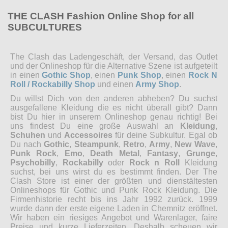
THE CLASH Fashion Online Shop for all
SUBCULTURES
The Clash das Ladengeschäft, der Versand, das Outlet
und der Onlineshop für die Alternative Szene ist aufgeteilt
in einen
Gothic Shop
, einen
Punk Shop
, einen
Rock N
Roll / Rockabilly Shop
und einen
Army Shop
.
Du willst Dich von den anderen abheben? Du suchst
ausgefallene Kleidung die es nicht überall gibt? Dann
bist Du hier in unserem Onlineshop genau richtig! Bei
uns findest Du eine große Auswahl an
Kleidung
,
Schuhen
und
Accessoires
für deine Subkultur. Egal ob
Du nach
Gothic
,
Steampunk
,
Retro
,
Army
,
New Wave
,
Punk Rock
,
Emo
,
Death Metal
,
Fantasy
,
Grunge
,
Psychobilly
,
Rockabilly
oder
Rock n Roll
Kleidung
suchst, bei uns wirst du es bestimmt finden. Der The
Clash Store ist einer der größten und dienstältesten
Onlineshops für Gothic und Punk Rock Kleidung. Die
Firmenhistorie recht bis ins Jahr 1992 zurück. 1999
wurde dann der erste eigene Laden in Chemnitz eröffnet.
Wir haben ein riesiges Angebot und Warenlager, faire
Preise und kurze Lieferzeiten. Deshalb scheuen wir