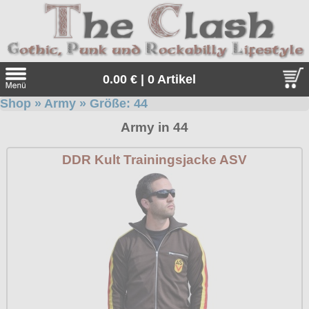
0.00 € | 0 Artikel
Shop
»
Army
» Größe:
44
Suche
Army in 44
Sprache:
DDR Kult Trainingsjacke ASV
Angebote
Sonderangebote
Kleidung/Gothic
Geschenketipps
alle Artikel
Punkrock
Gratis
Girlblusen
alle Artikel