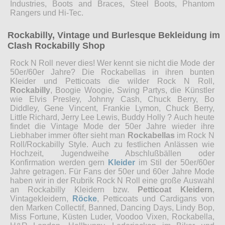
Industries, Boots and Braces, Steel Boots, Phantom
Rangers und Hi-Tec.
Rockabilly, Vintage und Burlesque Bekleidung im
Clash Rockabilly Shop
Rock N Roll never dies! Wer kennt sie nicht die Mode der
50er/60er Jahre? Die Rockabellas in ihren bunten
Kleider und Petticoats die wilder Rock N Roll,
Rockabilly
, Boogie Woogie, Swing Partys, die Künstler
wie Elvis Presley, Johnny Cash, Chuck Berry, Bo
Diddley, Gene Vincent, Frankie Lymon, Chuck Berry,
Little Richard, Jerry Lee Lewis, Buddy Holly ? Auch heute
findet die Vintage Mode der 50er Jahre wieder ihre
Liebhaber immer öfter sieht man
Rockabellas
im Rock N
Roll/Rockabilly Style. Auch zu festlichen Anlässen wie
Hochzeit, Jugendweihe Abschlußbällen oder
Konfirmation werden gern
Kleider
im Stil der 50er/60er
Jahre getragen. Für Fans der 50er und 60er Jahre Mode
haben wir in der Rubrik Rock N Roll eine große Auswahl
an Rockabilly Kleidern bzw.
Petticoat Kleidern
,
Vintagekleidern,
Röcke
, Petticoats und Cardigans von
den Marken Collectif, Banned, Dancing Days, Lindy Bop,
Miss Fortune, Küsten Luder, Voodoo Vixen, Rockabella,