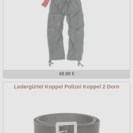
Poizen Industries
Gothic Shop
Queen of Darkness
Hot Rod
Relco
Punkrock
Restyle
Rockabilly
Rockabella
Mods
Sinister
Spin Doctor
49.90 €
Surplus
Ledergürtel Koppel Polizei Koppel 2 Dorn
Vixxsin
Voodoo Vixen
Warrior Clothing