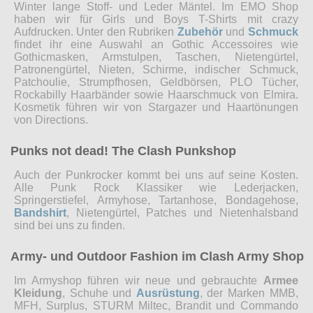
Winter lange Stoff- und Leder Mäntel. Im EMO Shop
haben wir für Girls und Boys T-Shirts mit crazy
Aufdrucken. Unter den Rubriken
Zubehör
und
Schmuck
findet ihr eine Auswahl an Gothic Accessoires wie
Gothicmasken, Armstulpen, Taschen, Nietengürtel,
Patronengürtel, Nieten, Schirme, indischer Schmuck,
Patchoulie, Strumpfhosen, Geldbörsen, PLO Tücher,
Rockabilly Haarbänder sowie Haarschmuck von Elmira.
Kosmetik führen wir von Stargazer und Haartönungen
von Directions.
Punks not dead! The Clash Punkshop
Auch der Punkrocker kommt bei uns auf seine Kosten.
Alle Punk Rock Klassiker wie Lederjacken,
Springerstiefel, Armyhose, Tartanhose, Bondagehose,
Bandshirt
, Nietengürtel, Patches und Nietenhalsband
sind bei uns zu finden.
Army- und Outdoor Fashion im Clash Army Shop
Im Armyshop führen wir neue und gebrauchte
Armee
Kleidung
, Schuhe und
Ausrüstung
, der Marken MMB,
MFH, Surplus, STURM Miltec, Brandit und Commando