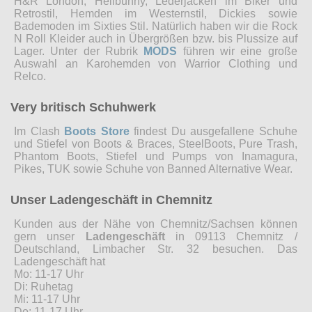
H&R London, Hellbunny, Lederjacken im Biker und
Retrostil, Hemden im Westernstil, Dickies sowie
Bademoden im Sixties Stil. Natürlich haben wir die Rock
N Roll Kleider auch in Übergrößen bzw. bis Plussize auf
Lager. Unter der Rubrik
MODS
führen wir eine große
Auswahl an Karohemden von Warrior Clothing und
Relco.
Very britisch Schuhwerk
Im Clash
Boots Store
findest Du ausgefallene Schuhe
und Stiefel von Boots & Braces, SteelBoots, Pure Trash,
Phantom Boots, Stiefel und Pumps von Inamagura,
Pikes, TUK sowie Schuhe von Banned Alternative Wear.
Unser Ladengeschäft in Chemnitz
Kunden aus der Nähe von Chemnitz/Sachsen können
gern unser
Ladengeschäft
in 09113 Chemnitz /
Deutschland, Limbacher Str. 32 besuchen. Das
Ladengeschäft hat
Mo: 11-17 Uhr
Di: Ruhetag
Mi: 11-17 Uhr
Do: 11-17 Uhr